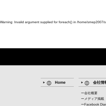
Warning
: Invalid argument supplied for foreach() in
/home/smep2007/sme
Home
会社情
ー会社概要
ーメディア掲載
ーFacebook Dia