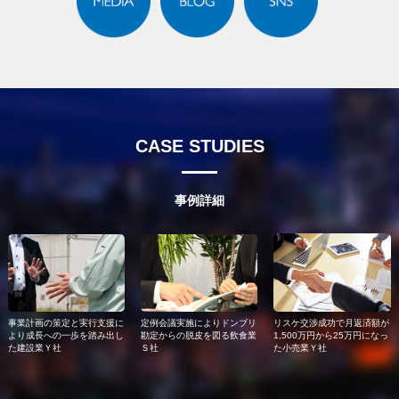
CASE STUDIES
事例詳細
リスケ交渉成功で月返済額が
事業計画の策定と実行支援に
定例会議実施によりドンブリ
1,500万円から25万円になっ
より成長への一歩を踏み出し
勘定からの脱皮を図る飲食業
た小売業Ｙ社
た建設業Ｙ社
Ｓ社