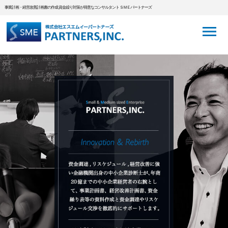
事業計画・経営改善計画書の作成 資金繰り対策が得意なコンサルタント ＳＭＥパートナーズ